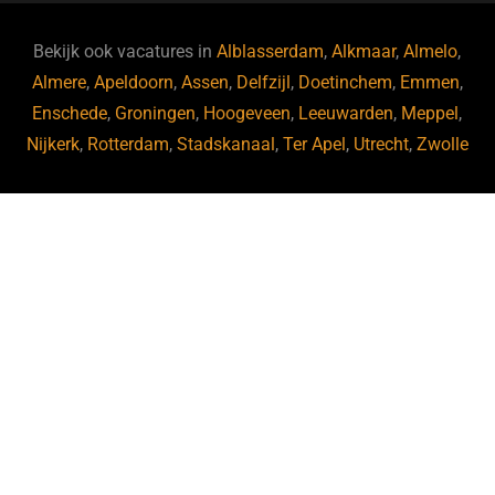
Bekijk ook vacatures in
Alblasserdam
,
Alkmaar
,
Almelo
,
Almere
,
Apeldoorn
,
Assen
,
Delfzijl
,
Doetinchem
,
Emmen
,
Enschede
,
Groningen
,
Hoogeveen
,
Leeuwarden
,
Meppel
,
Nijkerk
,
Rotterdam
,
Stadskanaal
,
Ter Apel
,
Utrecht
,
Zwolle