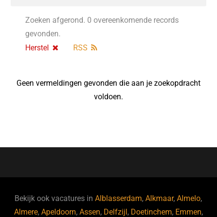
Zoeken afgerond. 0 overeenkomende records
gevonden.
Herstel
RSS
Geen vermeldingen gevonden die aan je zoekopdracht
voldoen.
Bekijk ook vacatures in
Alblasserdam
,
Alkmaar
,
Almelo
,
Almere
,
Apeldoorn
,
Assen
,
Delfzijl
,
Doetinchem
,
Emmen
,