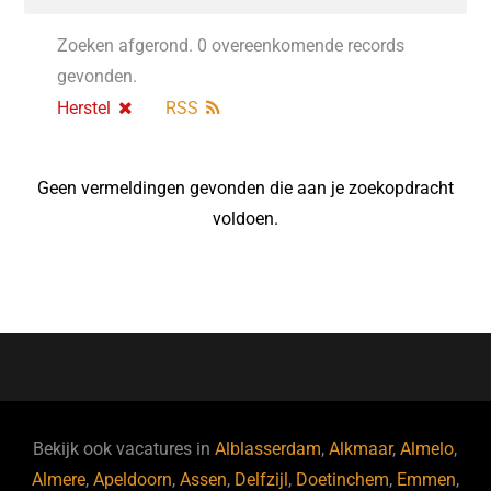
Zoeken afgerond. 0 overeenkomende records
gevonden.
Herstel
RSS
Geen vermeldingen gevonden die aan je zoekopdracht
voldoen.
Bekijk ook vacatures in
Alblasserdam
,
Alkmaar
,
Almelo
,
Almere
,
Apeldoorn
,
Assen
,
Delfzijl
,
Doetinchem
,
Emmen
,