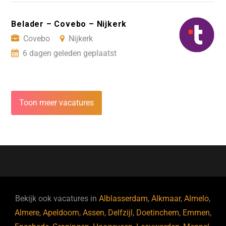
Belader – Covebo – Nijkerk
Covebo
Nijkerk
6 dagen geleden geplaatst
Toon meer vacatures
Bekijk ook vacatures in
Alblasserdam
,
Alkmaar
,
Almelo
,
Almere
,
Apeldoorn
,
Assen
,
Delfzijl
,
Doetinchem
,
Emmen
,