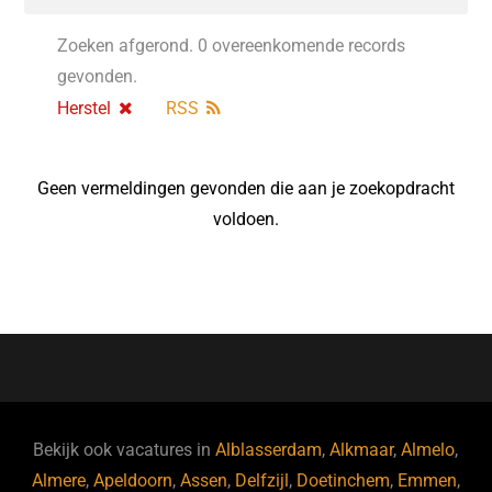
Zoeken afgerond. 0 overeenkomende records
gevonden.
Herstel
RSS
Geen vermeldingen gevonden die aan je zoekopdracht
voldoen.
Bekijk ook vacatures in
Alblasserdam
,
Alkmaar
,
Almelo
,
Almere
,
Apeldoorn
,
Assen
,
Delfzijl
,
Doetinchem
,
Emmen
,