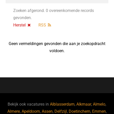
Zoeken afgerond. 0 overeenkomende records
gevonden.
Herstel
RSS
Geen vermeldingen gevonden die aan je zoekopdracht
voldoen.
Bekijk ook vacatures in
Alblasserdam
,
Alkmaar
,
Almelo
,
Almere
,
Apeldoorn
,
Assen
,
Delfzijl
,
Doetinchem
,
Emmen
,