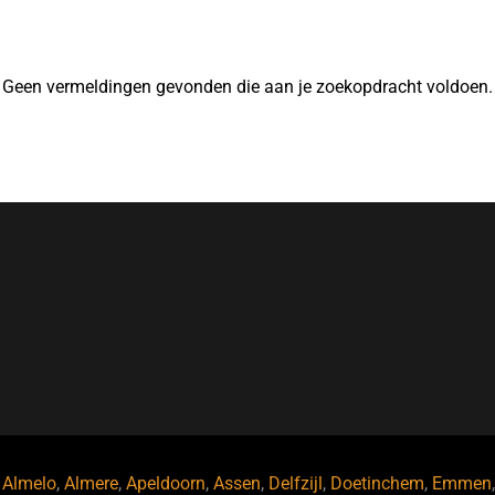
Geen vermeldingen gevonden die aan je zoekopdracht voldoen.
,
Almelo
,
Almere
,
Apeldoorn
,
Assen
,
Delfzijl
,
Doetinchem
,
Emmen