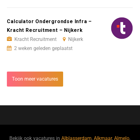
Calculator Ondergrondse Infra –
Kracht Recruitment – Nijkerk
Kracht Recruitment
Nijkerk
2 weken geleden geplaatst
Toon meer vacatures
Bekijk ook vacatures in
Alblasserdam
,
Alkmaar
,
Almelo
,