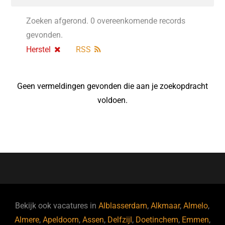
Zoeken afgerond. 0 overeenkomende records
gevonden.
Herstel
RSS
Geen vermeldingen gevonden die aan je zoekopdracht
voldoen.
Bekijk ook vacatures in
Alblasserdam
,
Alkmaar
,
Almelo
,
Almere
,
Apeldoorn
,
Assen
,
Delfzijl
,
Doetinchem
,
Emmen
,