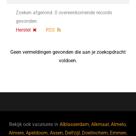
Zoeken afgerond. 0 overeenkomende records
gevonden.
Herstel
RSS
Geen vermeldingen gevonden die aan je zoekopdracht
voldoen.
Bekijk ook vacatures in
Alblasserdam
,
Alkmaar
,
Almelo
,
Almere
,
Apeldoorn
,
Assen
,
Delfzijl
,
Doetinchem
,
Emmen
,