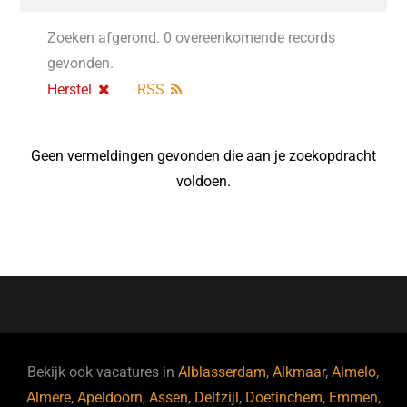
Zoeken afgerond. 0 overeenkomende records
gevonden.
Herstel
RSS
Geen vermeldingen gevonden die aan je zoekopdracht
voldoen.
Bekijk ook vacatures in
Alblasserdam
,
Alkmaar
,
Almelo
,
Almere
,
Apeldoorn
,
Assen
,
Delfzijl
,
Doetinchem
,
Emmen
,