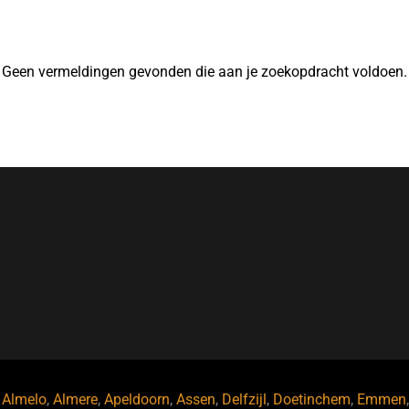
Geen vermeldingen gevonden die aan je zoekopdracht voldoen.
,
Almelo
,
Almere
,
Apeldoorn
,
Assen
,
Delfzijl
,
Doetinchem
,
Emmen