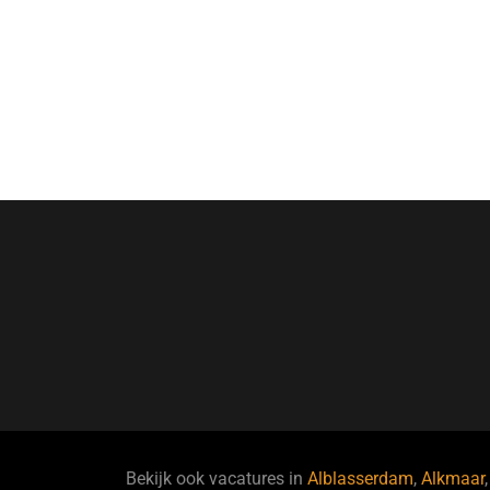
Bekijk ook vacatures in
Alblasserdam
,
Alkmaar