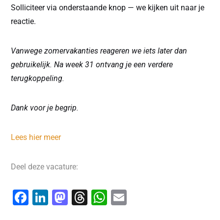
Solliciteer via onderstaande knop — we kijken uit naar je
reactie.
Vanwege zomervakanties reageren we iets later dan
gebruikelijk. Na week 31 ontvang je een verdere
terugkoppeling.
Dank voor je begrip.
Lees hier meer
Deel deze vacature:
F
Li
M
T
W
E
a
n
a
hr
h
m