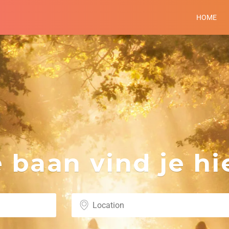
HOME
baan vind je hie