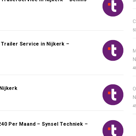
5
C
5
railer Service in Nijkerk –
M
k
N
4
Nijkerk
O
N
4
240 Per Maand – Synsel Techniek –