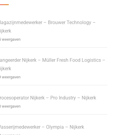
agazijnmedewerker – Brouwer Technology –
ijkerk
5 weergaven
angeerder Nijkerk – Müller Fresh Food Logistics –
ijkerk
9 weergaven
rocesoperator Nijkerk – Pro Industry – Nijkerk
0 weergaven
asserijmedewerker – Olympia – Nijkerk