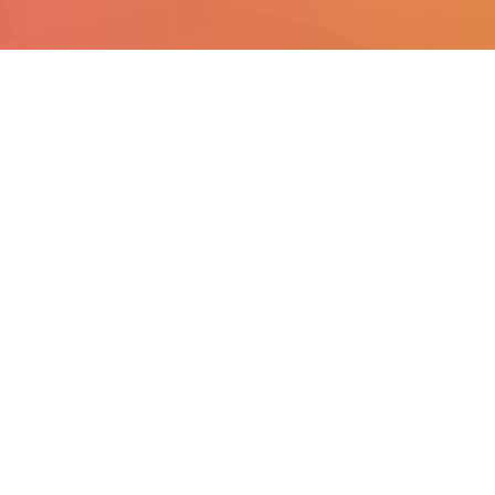
448
Vacatures