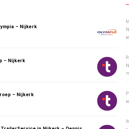
M
ympia – Nijkerk
N
8
R
 – Nijkerk
N
7
P
roep – Nijkerk
6
W
railerService in Nijkerk – Dennis