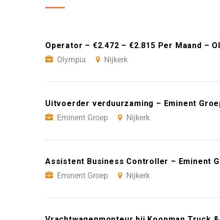
Operator – €2.472 – €2.815 Per Maand – Ol
Olympia
Nijkerk
Uitvoerder verduurzaming – Eminent Groep
Eminent Groep
Nijkerk
Assistent Business Controller – Eminent G
Eminent Groep
Nijkerk
Vrachtwagenmonteur bij Koopman Truck & T