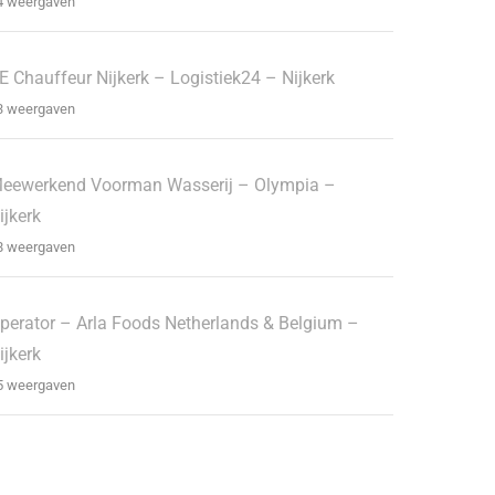
4 weergaven
E Chauffeur Nijkerk – Logistiek24 – Nijkerk
3 weergaven
eewerkend Voorman Wasserij – Olympia –
ijkerk
8 weergaven
perator – Arla Foods Netherlands & Belgium –
ijkerk
5 weergaven