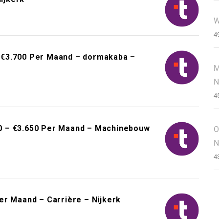
W
4
 €3.700 Per Maand – dormakaba –
M
N
4
0 – €3.650 Per Maand – Machinebouw
O
N
4
er Maand – Carrière – Nijkerk