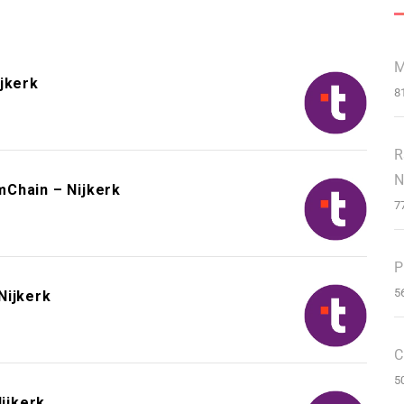
M
jkerk
8
R
N
mChain – Nijkerk
7
P
5
Nijkerk
C
5
ijkerk