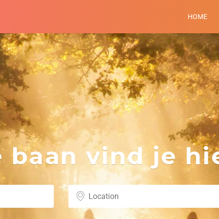
HOME
baan vind je hie