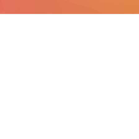
425
Vacatures