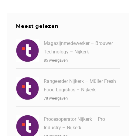
c
k
st
e
at
ai
e
e
o
a
s
l
b
dI
d
d
A
Meest gelezen
o
n
o
s
p
o
n
p
Magazijnmedewerker – Brouwer
Technology – Nijkerk
k
85 weergaven
Rangeerder Nijkerk – Müller Fresh
Food Logistics – Nijkerk
78 weergaven
Procesoperator Nijkerk – Pro
Industry – Nijkerk