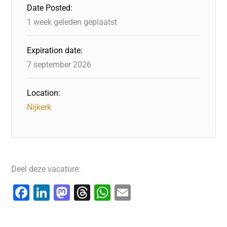
Date Posted:
1 week geleden geplaatst
Expiration date:
7 september 2026
Location:
Nijkerk
Deel deze vacature:
F
Li
M
T
W
E
a
n
a
hr
h
m
c
k
st
e
at
ai