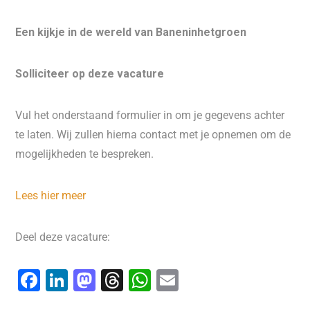
Een kijkje in de wereld van Baneninhetgroen
Solliciteer op deze vacature
Vul het onderstaand formulier in om je gegevens achter
te laten. Wij zullen hierna contact met je opnemen om de
mogelijkheden te bespreken.
Lees hier meer
Deel deze vacature:
F
Li
M
T
W
E
a
n
a
hr
h
m