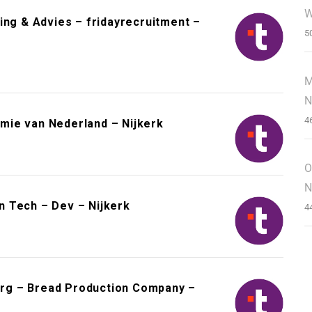
W
ing & Advies – fridayrecruitment –
5
M
N
4
mie van Nederland – Nijkerk
O
N
 Tech – Dev – Nijkerk
4
rg – Bread Production Company –