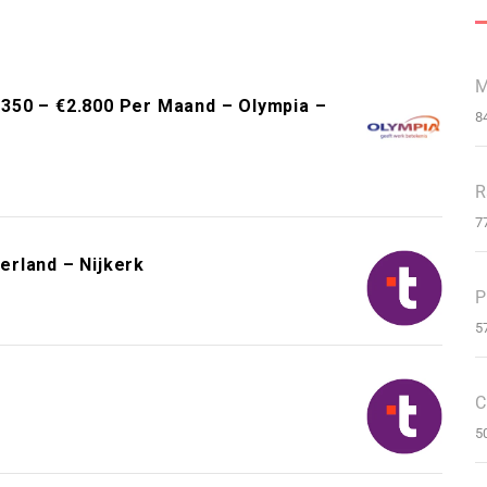
M
350 – €2.800 Per Maand – Olympia –
8
R
7
rland – Nijkerk
P
5
C
5