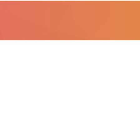
434
Vacatures