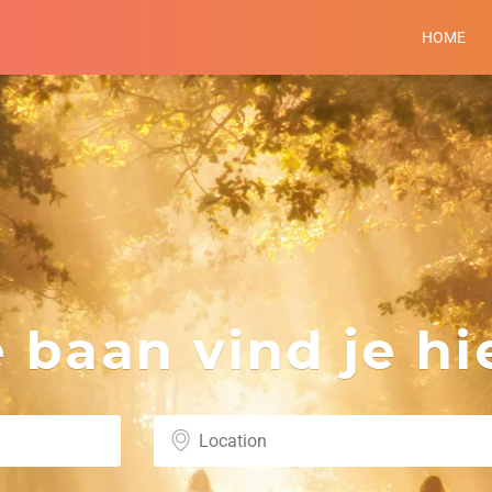
HOME
baan vind je hie