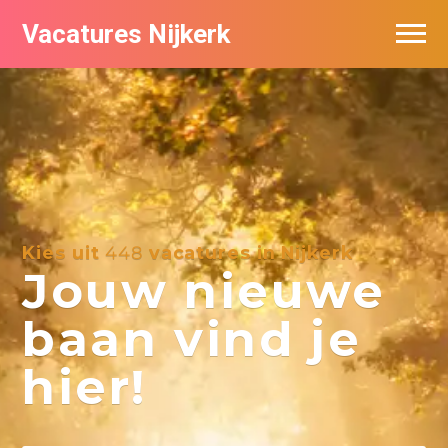
Vacatures Nijkerk
Kies uit
448
vacatures in Nijkerk
Jouw nieuwe
baan vind je
hier!