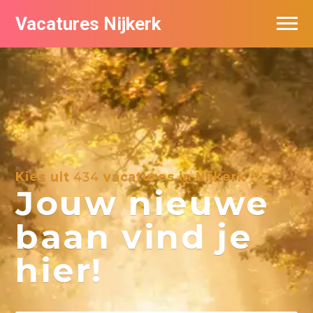
Vacatures Nijkerk
Kies uit
434
vacatures in Nijkerk
Jouw nieuwe
baan vind je
hier!