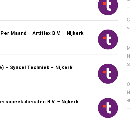
C
5
er Maand – Artiflex B.V. – Nijkerk
M
N
5
 – Synsel Techniek – Nijkerk
O
N
4
rsoneelsdiensten B.V. – Nijkerk