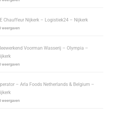
E Chauffeur Nijkerk – Logistiek24 – Nijkerk
3 weergaven
eewerkend Voorman Wasserij – Olympia –
ijkerk
0 weergaven
perator – Arla Foods Netherlands & Belgium –
ijkerk
8 weergaven