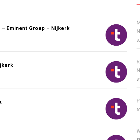
M
 – Eminent Groep – Nijkerk
N
8
R
jkerk
N
8
P
k
6
W
5