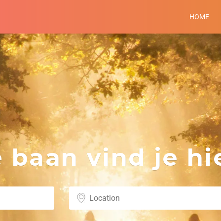
HOME
baan vind je hie