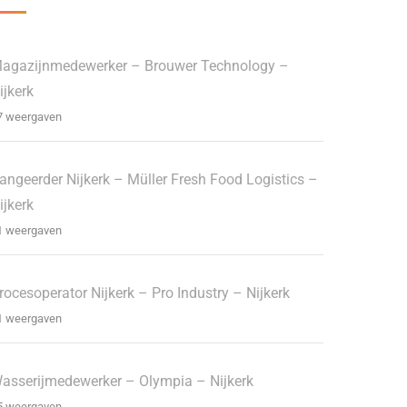
agazijnmedewerker – Brouwer Technology –
ijkerk
7 weergaven
angeerder Nijkerk – Müller Fresh Food Logistics –
ijkerk
1 weergaven
rocesoperator Nijkerk – Pro Industry – Nijkerk
1 weergaven
asserijmedewerker – Olympia – Nijkerk
5 weergaven