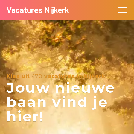
Vacatures Nijkerk
Kies uit
470
vacatures in Nijkerk
Jouw nieuwe
baan vind je
hier!